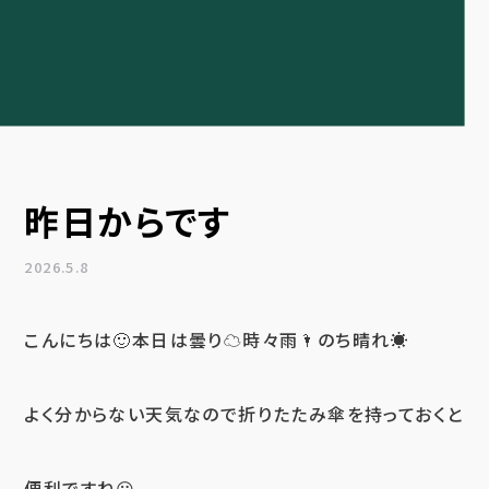
昨日からです
2026.5.8
こんにちは🙂本日は曇り☁️時々雨🌂のち晴れ☀️
よく分からない天気なので折りたたみ傘を持っておくと
便利ですね😀