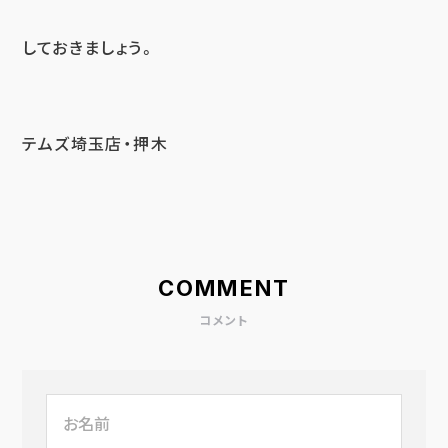
しておきましょう。
テムズ埼玉店・押木
COMMENT
コメント