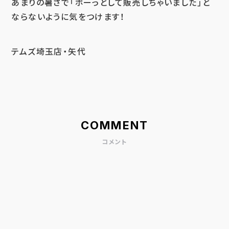
あまりの暑さで「ボーっとして販売しちゃいました」と
ならないように気をつけます！
テムズ埼玉店・矢代
COMMENT
コメント
シエナとアマランス
2025年08月24日 15:54
おぉっ…コレなかなか見れない兄弟写真かもっ✨
どちらが人気か、あとで教えて下さいねっ💧